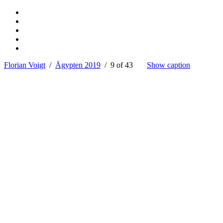
Florian Voigt
/
Ägypten 2019
/ 9 of 43
Show caption