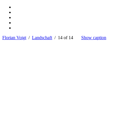
Florian Voigt
/
Landschaft
/ 14 of 14
Show caption